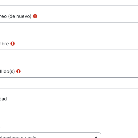
reo (de nuevo)
mbre
lido(s)
dad
s