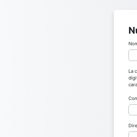
Salta al contenido principal
N
Nom
La 
díg
cara
Con
Dir