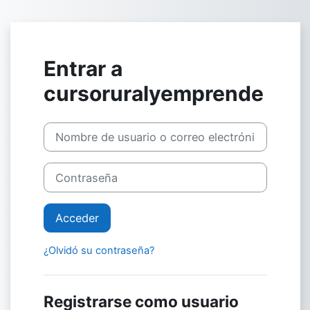
Salta al contenido principal
Entrar a
cursoruralyemprende
Saltar a creación de una nueva cuenta
Nombre de usuario o correo electrónico
Contraseña
Acceder
¿Olvidó su contraseña?
Registrarse como usuario